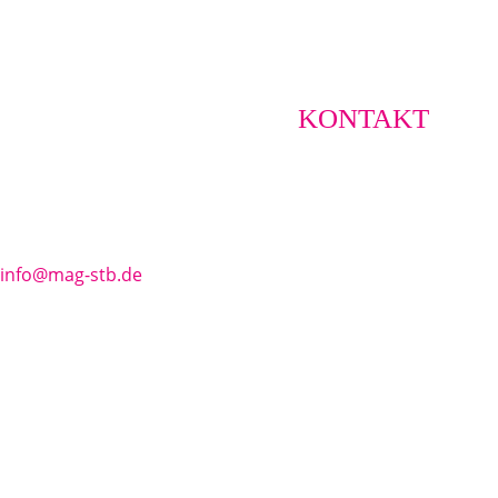
KOMMEN WIR IN
KONTAKT
GUT ZU ERREICHEN
Telefon: 05251 29718 80
Telefax: 05251 29718 99
info@mag-stb.de
Termine außerhalb der Bürozeiten sind nach Vereinbarung
möglich. Auch wenn wir nicht rund um die Uhr erreichbar
sind, arbeiten wir trotzdem an der Lösung Ihrer Probleme
und Aufgaben.
MAG - HAUPTSITZ
Hohenloher Weg 43