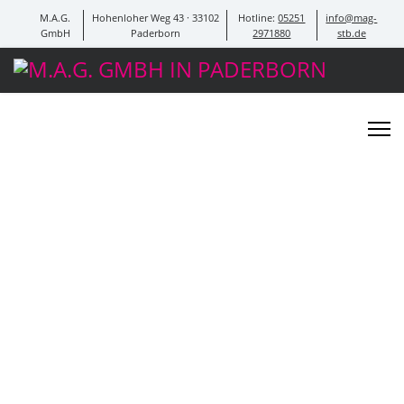
M.A.G.
Hohenloher Weg 43 · 33102
Hotline:
05251
info@mag-
GmbH
Paderborn
2971880
stb.de